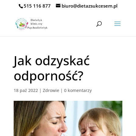
515 116 877
biuro@dietazsukcesem.pl
Jak odzyskać
odporność?
18 paź 2022
|
Zdrowie
|
0 komentarzy