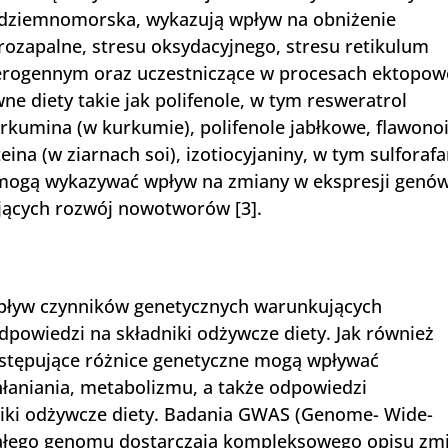
śródziemnomorska, wykazują wpływ na obniżenie
rozapalne, stresu oksydacyjnego, stresu retikulum
terogennym oraz uczestniczące w procesach ektopow
wne diety takie jak polifenole, w tym resweratrol
rkumina (w kurkumie), polifenole jabłkowe, flawono
teina (w ziarnach soi), izotiocyjaniny, w tym sulforaf
mogą wykazywać wpływ na zmiany w ekspresji genó
jących rozwój nowotworów [3].
wpływ czynników genetycznych warunkujących
powiedzi na składniki odżywcze diety. Jak również
ystępujące różnice genetyczne mogą wpływać
hłaniania, metabolizmu, a także odpowiedzi
iki odżywcze diety. Badania GWAS (Genome- Wide-
a całego genomu dostarczają kompleksowego opisu zm