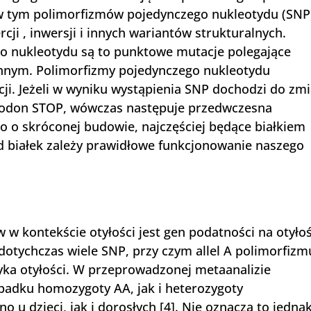
w tym polimorfizmów pojedynczego nukleotydu (SNP
ercji , inwersji i innych wariantów strukturalnych.
go nukleotydu są to punktowe mutacje polegające
innym. Polimorfizmy pojedynczego nukleotydu
ji. Jeżeli w wyniku wystąpienia SNP dochodzi do zm
odon STOP, wówczas następuje przedwczesna
łko o skróconej budowie, najczęściej będące białkiem
od białek zależy prawidłowe funkcjonowanie naszego
 w kontekście otyłości jest gen podatności na otyło
dotychczas wiele SNP, przy czym allel A polimorfizm
yka otyłości. W przeprowadzonej metaanalizie
ypadku homozygoty AA, jak i heterozygoty
 u dzieci, jak i dorosłych [4]. Nie oznacza to jednak