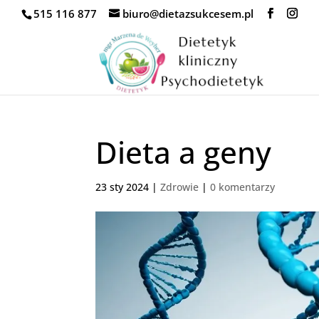
515 116 877
biuro@dietazsukcesem.pl
Dieta a geny
23 sty 2024
|
Zdrowie
|
0 komentarzy