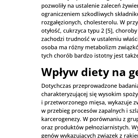
pozwoliły na ustalenie zaleceń żywi
ograniczeniem szkodliwych składnik
rozgałęzionych, cholesterolu. W prz
otyłość, cukrzyca typu 2 [5], choro
zachodzi trudność w ustaleniu właś
osoba ma różny metabolizm związków
tych chorób bardzo istotny jest tak
Wpływ diety na g
Dotychczas przeprowadzone badania w
charakteryzującej się wysokim spoż
i przetworzonego mięsa, wykazuje 
w przebieg procesów zapalnych i szl
karcerogenezy. W porównaniu z gru
oraz produktów pełnoziarnistych. Wy
genów wykazujących związek z raki