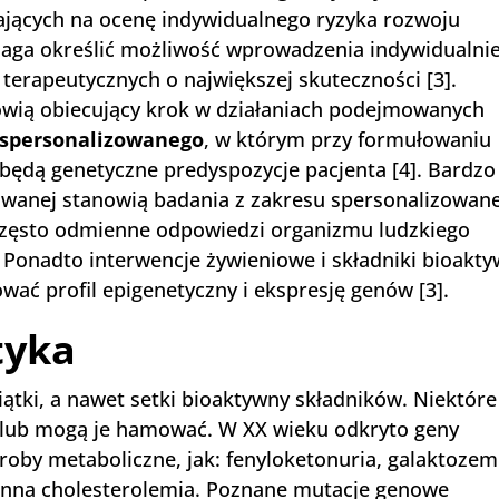
jących na ocenę indywidualnego ryzyka rozwoju
aga określić możliwość wprowadzenia indywidualni
 terapeutycznych o największej skuteczności [3].
owią obiecujący krok w działaniach podejmowanych
 spersonalizowanego
, w którym przy formułowaniu
będą genetyczne predyspozycje pacjenta [4]. Bardzo
owanej stanowią badania z zakresu spersonalizowane
i często odmienne odpowiedzi organizmu ludzkiego
 Ponadto interwencje żywieniowe i składniki bioakt
ać profil epigenetyczny i ekspresję genów [3].
tyka
iątki, a nawet setki bioaktywny składników. Niektóre
lub mogą je hamować. W XX wieku odkryto geny
oby metaboliczne, jak: fenyloketonuria, galaktozem
inna cholesterolemia. Poznane mutacje genowe