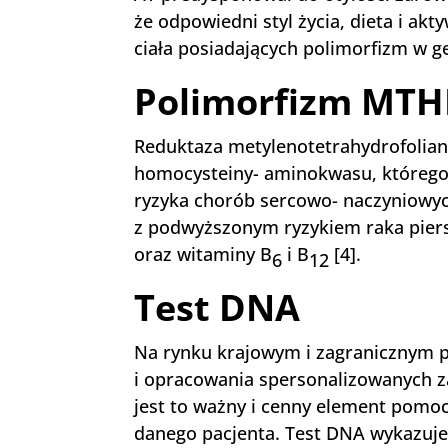
że odpowiedni styl życia, dieta i a
ciała posiadających polimorfizm w g
Polimorfizm MTH
Reduktaza metylenotetrahydrofolia
homocysteiny- aminokwasu, którego 
ryzyka chorób sercowo- naczyniowy
z podwyższonym ryzykiem raka piers
oraz witaminy B
i B
[4].
6
12
Test DNA
Na rynku krajowym i zagranicznym p
i opracowania spersonalizowanych za
jest to ważny i cenny element pomoc
danego pacjenta. Test DNA wykazuje