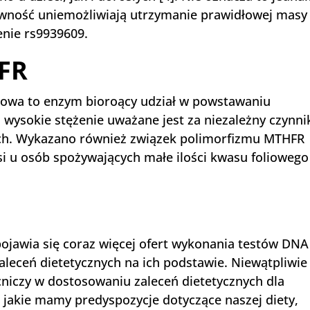
ktywność uniemożliwiają utrzymanie prawidłowej masy
enie rs9939609.
FR
nowa to enzym bioroący udział w powstawaniu
wysokie stężenie uważane jest za niezależny czynni
ch. Wykazano również związek polimorfizmu MTHFR
i u osób spożywających małe ilości kwasu folioweg
ojawia się coraz więcej ofert wykonania testów DNA
leceń dietetycznych na ich podstawie. Niewątpliwie
niczy w dostosowaniu zaleceń dietetycznych dla
 jakie mamy predyspozycje dotyczące naszej diety,