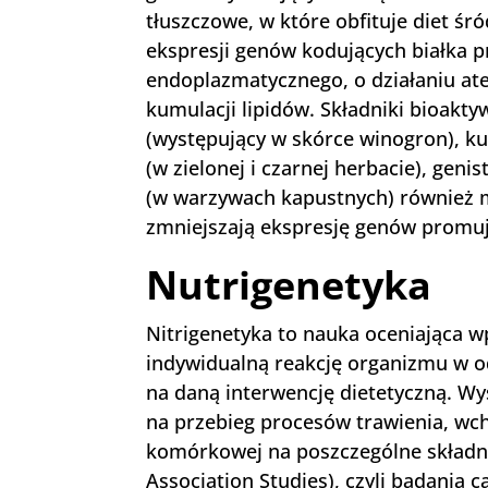
tłuszczowe, w które obfituje diet 
ekspresji genów kodujących białka p
endoplazmatycznego, o działaniu a
kumulacji lipidów. Składniki bioakty
(występujący w skórce winogron), ku
(w zielonej i czarnej herbacie), genis
(w warzywach kapustnych) również 
zmniejszają ekspresję genów promu
Nutrigenetyka
Nitrigenetyka to nauka oceniająca 
indywidualną reakcję organizmu w od
na daną interwencję dietetyczną. W
na przebieg procesów trawienia, wc
komórkowej na poszczególne składn
Association Studies), czyli badani