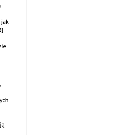
m
 jak
3]
zie
,
nych
ją