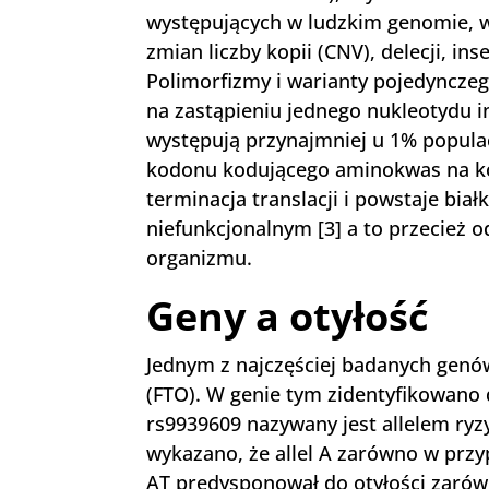
występujących w ludzkim genomie, 
zmian liczby kopii (CNV), delecji, ins
Polimorfizmy i warianty pojedyncze
na zastąpieniu jednego nukleotydu 
występują przynajmniej u 1% populac
kodonu kodującego aminokwas na k
terminacja translacji i powstaje bia
niefunkcjonalnym [3] a to przecież 
organizmu.
Geny a otyłość
Jednym z najczęściej badanych genów
(FTO). W genie tym zidentyfikowano 
rs9939609 nazywany jest allelem ryz
wykazano, że allel A zarówno w prz
AT predysponował do otyłości zarówno