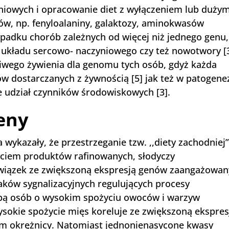
eniowych i opracowanie diet z wyłączeniem lub duży
ów, np. fenyloalaniny, galaktozy, aminokwasów
ypadku chorób zależnych od więcej niż jednego genu,
by układu sercowo- naczyniowego czy też nowotwory [
ciwego żywienia dla genomu tych osób, gdyż każda
 dostarczanych z żywnością [5] jak też w patogene
że udział czynników środowiskowych [3].
eny
ykazały, że przestrzeganie tzw. ,,diety zachodniej”
yciem produktów rafinowanych, słodyczy
związek ze zwiększoną ekspresją genów zaangażowa
aków sygnalizacyjnych regulujących procesy
pą osób o wysokim spożyciu owoców i warzyw
sokie spożycie mięs koreluje ze zwiększoną ekspres
em okrężnicy. Natomiast jednonienasycone kwasy