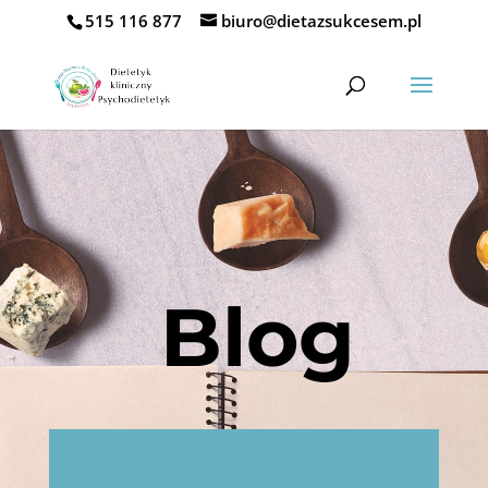
515 116 877
biuro@dietazsukcesem.pl
Blog