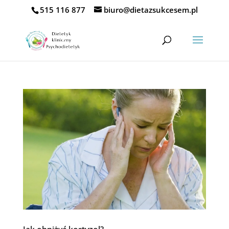
515 116 877
biuro@dietazsukcesem.pl