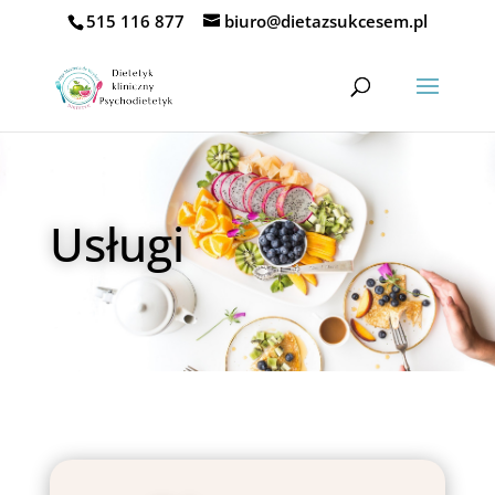
515 116 877
biuro@dietazsukcesem.pl
Usługi