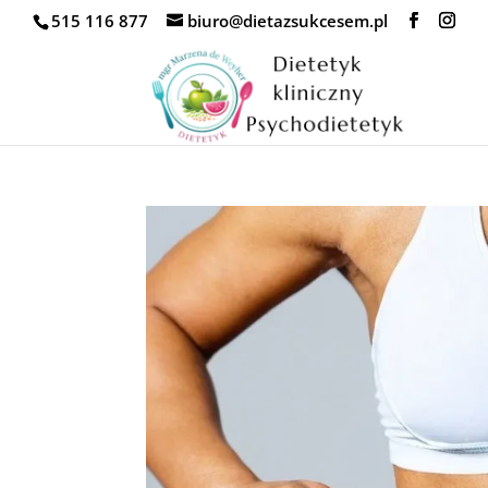
515 116 877
biuro@dietazsukcesem.pl