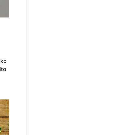
ako
dto