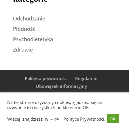
Odchudzanie
Płodność
Psychodietetyka
Zdrowie
Polityka prywatności
Regulamin
Obowiązek informacyjny
Na tej stronie używamy cookies, zgadzasz się na
używanie ich wszystkich po kliknięciu OK.
© Dieta z Sukcesem 2024 Wszelkie prawa
Więcej znajdziesz w ⋯≫
Polityce Prywatności
.
Ok
zastrzeżone | Realizacja:
RobieTo