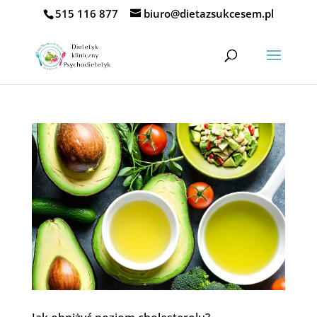
515 116 877
biuro@dietazsukcesem.pl