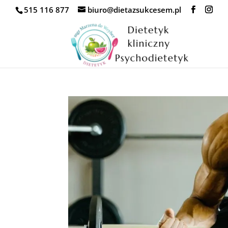
515 116 877
biuro@dietazsukcesem.pl