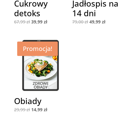
Cukrowy
Jadłospis na
detoks
14 dni
Pierwotna
Aktualna
Pierwotna
Aktualna
67,99
zł
39,99
zł
79,00
zł
49,99
zł
cena
cena
cena
cena
wynosiła:
wynosi:
wynosiła:
wynosi:
67,99 zł.
39,99 zł.
79,00 zł.
49,99 zł.
Promocja!
Obiady
Pierwotna
Aktualna
29,99
zł
14,99
zł
cena
cena
wynosiła:
wynosi:
29,99 zł.
14,99 zł.