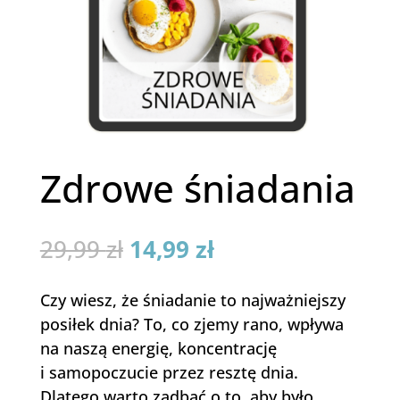
Zdrowe śniadania
Pierwotna
Aktualna
29,99
zł
14,99
zł
cena
cena
wynosiła:
wynosi:
Czy wiesz, że śniadanie to najważniejszy
29,99 zł.
14,99 zł.
posiłek dnia? To, co zjemy rano, wpływa
na naszą energię, koncentrację
i samopoczucie przez resztę dnia.
Dlatego warto zadbać o to, aby było