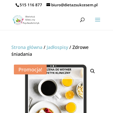
515 116 877
biuro@dietazsukcesem.pl
Strona główna
/
Jadłospisy
/ Zdrowe
śniadania
Promocja!