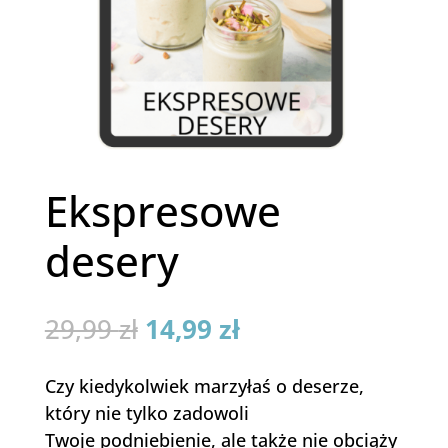
Ekspresowe
desery
Pierwotna
Aktualna
29,99
zł
14,99
zł
cena
cena
wynosiła:
wynosi:
Czy kiedykolwiek marzyłaś o deserze,
29,99 zł.
14,99 zł.
który nie tylko zadowoli
Twoje podniebienie, ale także nie obciąży