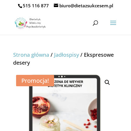
515 116 877
biuro@dietazsukcesem.pl
Strona główna
/
Jadłospisy
/ Ekspresowe
desery
Promocja!