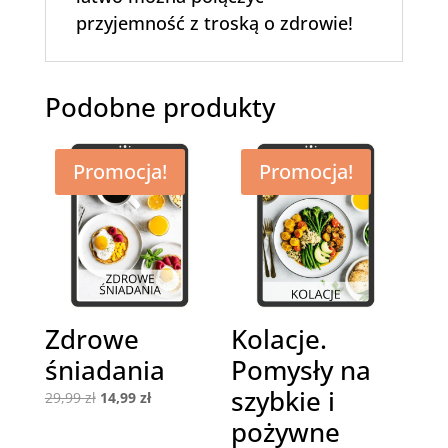
przyjemność z troską o zdrowie!
Podobne produkty
Promocja!
Promocja!
Zdrowe
Kolacje.
śniadania
Pomysły na
szybkie i
Pierwotna
Aktualna
29,99
zł
14,99
zł
cena
cena
pożywne
wynosiła:
wynosi: