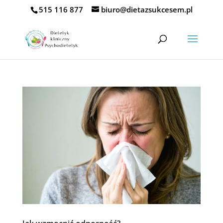
515 116 877
biuro@dietazsukcesem.pl