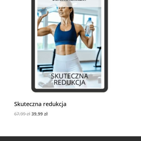
Skuteczna redukcja
Pierwotna
Aktualna
67,99
zł
39,99
zł
cena
cena
wynosiła:
wynosi:
67,99 zł.
39,99 zł.