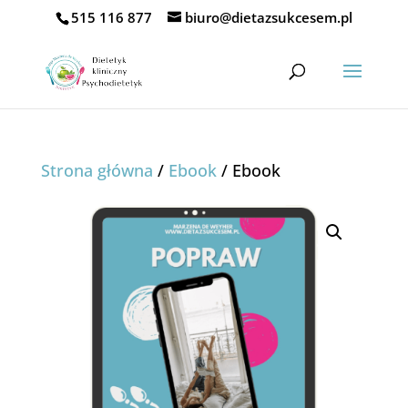
515 116 877
biuro@dietazsukcesem.pl
Strona główna
/
Ebook
/ Ebook