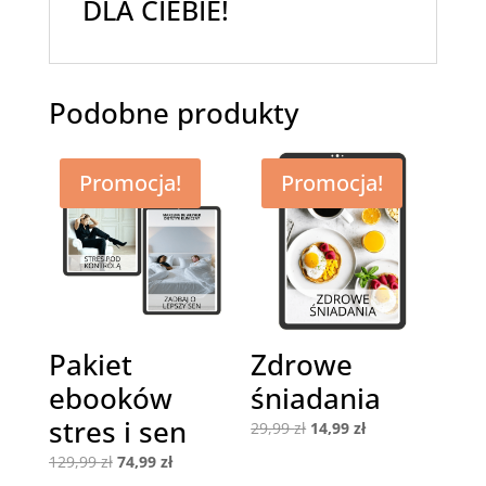
DLA CIEBIE!
Podobne produkty
Promocja!
Promocja!
Pakiet
Zdrowe
ebooków
śniadania
stres i sen
Pierwotna
Aktualna
29,99
zł
14,99
zł
cena
cena
Pierwotna
Aktualna
129,99
zł
74,99
zł
wynosiła:
wynosi:
cena
cena