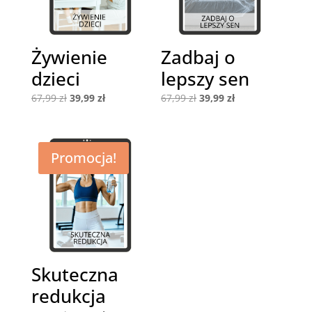
Żywienie
Zadbaj o
dzieci
lepszy sen
Pierwotna
Aktualna
Pierwotna
Aktualna
67,99
zł
39,99
zł
67,99
zł
39,99
zł
cena
cena
cena
cena
wynosiła:
wynosi:
wynosiła:
wynosi:
67,99 zł.
39,99 zł.
67,99 zł.
39,99 zł.
Promocja!
Skuteczna
redukcja